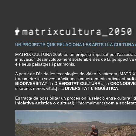
UN PROJECTE QUE RELACIONA LES ARTS I LA CULTUR
MATRIX CULTURA 2050 és un projecte impulsat per l'associació
innovació i desenvolupament sostenible des de la perspectiva d'ini
els seus paisatges i patrimonis.
A partir de l'ús de les tecnologies de vídeo livestream, MAT
transmetre les seves pràctiques i coneixements articulant
cult
BIODIVERSITAT
, la
DIVERSITAT CULTURAL
, la
CRONODIVE
diferents ritmes vitals] i la
DIVERSITAT LINGÜÍSTICA
.
Es tracta de possibilitar un procés on la relació entre cultur
iniciativa artística o cultural
) i informalment (
com a societat