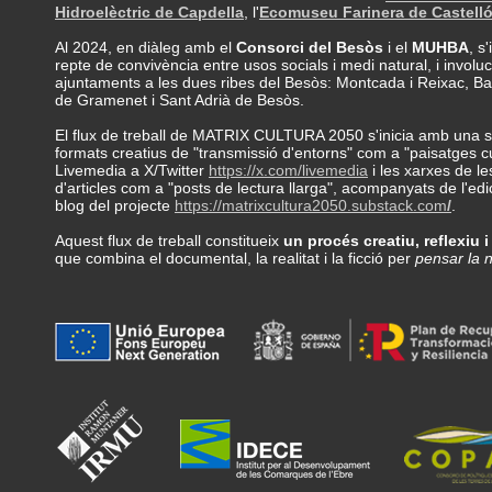
Hidroelèctric de Capdella
, l'
Ecomuseu Farinera
de Castell
Al 2024, en diàleg amb el
Consorci del Besòs
i el
MUHBA
, s
repte de convivència entre usos socials i medi natural, i invol
ajuntaments a les dues ribes del Besòs: Montcada i Reixac, Ba
de Gramenet i Sant Adrià de Besòs.
El flux de treball de MATRIX CULTURA 2050 s'inicia amb una sèri
formats creatius de "transmissió d'entorns" com a "paisatges c
Livemedia a X/Twitter
https://x.com/livemedia
i les xarxes de le
d'articles com a "posts de lectura llarga", acompanyats de l'edi
blog del projecte
https://matrixcultura2050.substack.com
/
.
Aquest flux de treball constitueix
un procés creatiu, reflexiu i
que combina el documental, la realitat i la ficció per
pensar la 